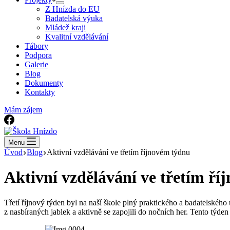
Z Hnízda do EU
Badatelská výuka
Mládež kraji
Kvalitní vzdělávání
Tábory
Podpora
Galerie
Blog
Dokumenty
Kontakty
Mám zájem
Menu
Úvod
Blog
Aktivní vzdělávání ve třetím říjnovém týdnu
Aktivní vzdělávání ve třetím ř
Třetí říjnový týden byl na naší škole plný praktického a badatelského uč
z nasbíraných jablek a aktivně se zapojili do nočních her. Tento týd