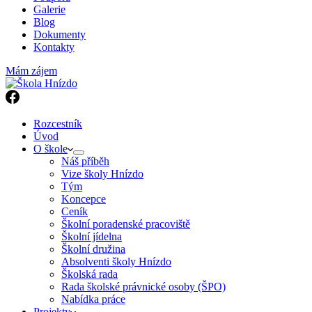
Galerie
Blog
Dokumenty
Kontakty
Mám zájem
Rozcestník
Úvod
O škole
Náš příběh
Vize školy Hnízdo
Tým
Koncepce
Ceník
Školní poradenské pracoviště
Školní jídelna
Školní družina
Absolventi školy Hnízdo
Školská rada
Rada školské právnické osoby (ŠPO)
Nabídka práce
Projekty