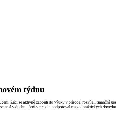
íjnovém týdnu
ení. Žáci se aktivně zapojili do výuky v přírodě, rozvíjeli finanční gram
en se nesl v duchu učení v praxi a podporoval rozvoj praktických doved