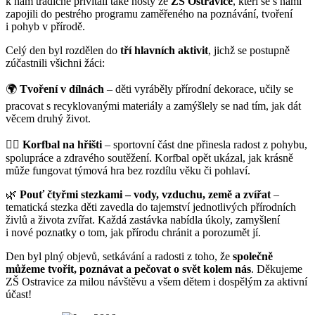
k nám tradičně přivítali také hosty ze
ZŠ Ostravice
, kteří se s námi
zapojili do pestrého programu zaměřeného na poznávání, tvoření
i pohyb v přírodě.
Celý den byl rozdělen do
tří hlavních aktivit
, jichž se postupně
zúčastnili všichni žáci:
🌍
Tvoření v dílnách
– děti vyráběly přírodní dekorace, učily se
pracovat s recyklovanými materiály a zamýšlely se nad tím, jak dát
věcem druhý život.
🏃‍♂️
Korfbal na hřišti
– sportovní část dne přinesla radost z pohybu,
spolupráce a zdravého soutěžení. Korfbal opět ukázal, jak krásně
může fungovat týmová hra bez rozdílu věku či pohlaví.
🌿
Pouť čtyřmi stezkami – vody, vzduchu, země a zvířat
–
tematická stezka děti zavedla do tajemství jednotlivých přírodních
živlů a života zvířat. Každá zastávka nabídla úkoly, zamyšlení
i nové poznatky o tom, jak přírodu chránit a porozumět jí.
Den byl plný objevů, setkávání a radosti z toho, že
společně
můžeme tvořit, poznávat a pečovat o svět kolem nás
. Děkujeme
ZŠ Ostravice za milou návštěvu a všem dětem i dospělým za aktivní
účast!