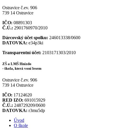
Ostravice č.ev. 906
739 14 Ostravice
IČO:
08891303
Č.Ú.:
2901760970/2010
Dárcovský účet spolku:
246013338/0600
DATOVKA:
e34p3ki
Transparentní
účet:
2103171303/2010
ZŠ a LMŠ Hnízdo
- škola, která voní lesem
Ostravice č.ev. 906
739 14 Ostravice
IČO:
17124620
RED IZO:
691015929
Č.Ú.:
248729209/0600
DATOVKA:
r3mu5dp
Úvod
O škole