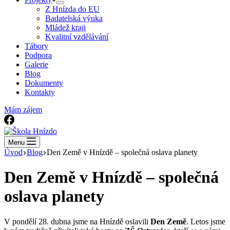
Z Hnízda do EU
Badatelská výuka
Mládež kraji
Kvalitní vzdělávání
Tábory
Podpora
Galerie
Blog
Dokumenty
Kontakty
Mám zájem
Menu
Úvod
Blog
Den Země v Hnízdě – společná oslava planety
Den Země v Hnízdě – společná
oslava planety
V pondělí 28. dubna jsme na Hnízdě oslavili
Den Země
. Letos jsme