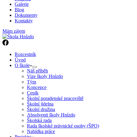
Galerie
Blog
Dokumenty
Kontakty
Mám zájem
Rozcestník
Úvod
O škole
Náš příběh
Vize školy Hnízdo
Tým
Koncepce
Ceník
Školní poradenské pracoviště
Školní jídelna
Školní družina
Absolventi školy Hnízdo
Školská rada
Rada školské právnické osoby (ŠPO)
Nabídka práce
Projekty