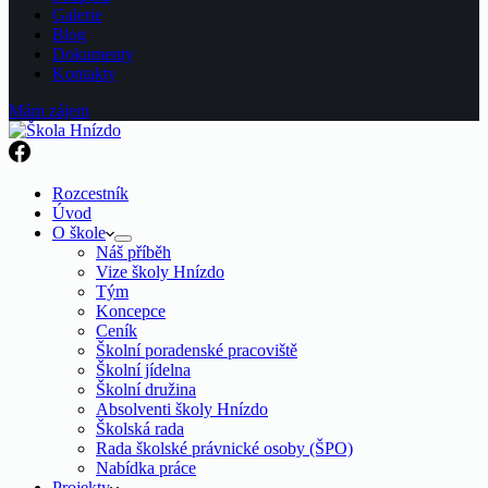
Galerie
Blog
Dokumenty
Kontakty
Mám zájem
Rozcestník
Úvod
O škole
Náš příběh
Vize školy Hnízdo
Tým
Koncepce
Ceník
Školní poradenské pracoviště
Školní jídelna
Školní družina
Absolventi školy Hnízdo
Školská rada
Rada školské právnické osoby (ŠPO)
Nabídka práce
Projekty