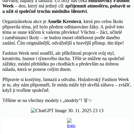
barvami, nápady a fantazií. Už brzy nás čeká
Hnízdovský Fashion
Week
– den, který má jediný cíl:
zpříjemnit atmosféru, pobavit se
a užít si společně trochu módního šílenství
.
Organizátorkou akce je
Amélie Krestová
, která pro celou školu
připravila téma, jež bylo předem odhlasováno žáky. A právě toto
téma se stane klíčem k vašemu převleku! Všichni – žáci, učitelé
i zaměstnanci školy – se budou muset obléknout podle daného
zadání. Čím originálnější, odvážnější a hravější přístup, tím lépe!
Fashion Week není soutěží, ale příležitostí projevit svůj styl,
kreativitu, humor i týmového ducha. Těšit se můžete na společné
zážitky, módní přehlídku po chodbách a především na dobrou
náladu, která se ponese celým dnem.
Připravte si kostýmy, fantazii a odvahu. Hnízdovský Fashion Week
je tu, aby nám připomněl, že móda může být skvělá zábava – zvlášť,
když ji tvoříme společně.
Těšíme se na všechny modely i „modely“! 👗✨