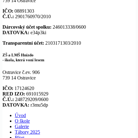
739 14 Ostravice
IČO:
08891303
Č.Ú.:
2901760970/2010
Dárcovský účet spolku:
246013338/0600
DATOVKA:
e34p3ki
Transparentní
účet:
2103171303/2010
ZŠ a LMŠ Hnízdo
- škola, která voní lesem
Ostravice č.ev. 906
739 14 Ostravice
IČO:
17124620
RED IZO:
691015929
Č.Ú.:
248729209/0600
DATOVKA:
r3mu5dp
Úvod
O škole
Galerie
Tábory 2025
Blog