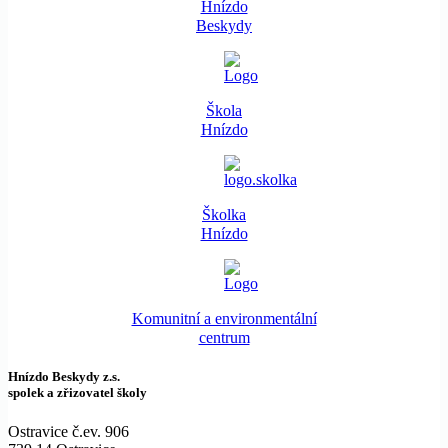
Hnízdo
Beskydy
Škola
Hnízdo
Školka
Hnízdo
Komunitní a environmentální
centrum
Hnízdo Beskydy z.s.
spolek a zřizovatel školy
Ostravice č.ev. 906