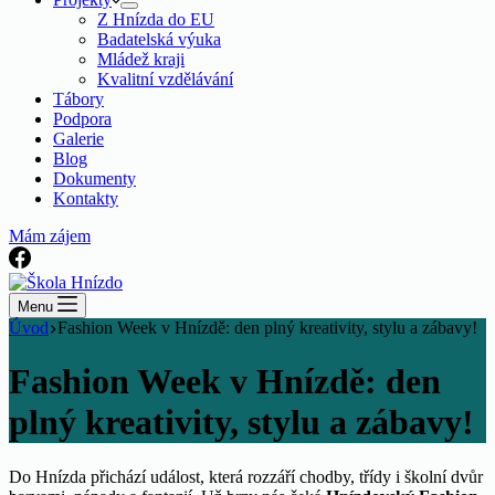
Z Hnízda do EU
Badatelská výuka
Mládež kraji
Kvalitní vzdělávání
Tábory
Podpora
Galerie
Blog
Dokumenty
Kontakty
Mám zájem
Menu
Úvod
Fashion Week v Hnízdě: den plný kreativity, stylu a zábavy!
Fashion Week v Hnízdě: den
plný kreativity, stylu a zábavy!
Do Hnízda přichází událost, která rozzáří chodby, třídy i školní dvůr